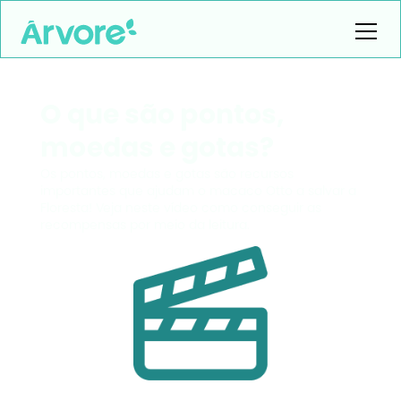
O que são pontos,
moedas e gotas?
Os pontos, moedas e gotas são recursos
importantes que ajudam o macaco Otto a salvar a
Floresta! Veja neste vídeo como conseguir as
recompensas por meio da leitura.