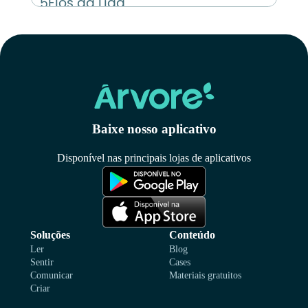
5
Elos da Liga
6
Como ganhar pontos
Baixe nosso aplicativo
Disponível nas principais lojas de aplicativos
Soluções
Conteúdo
Ler
Blog
Sentir
Cases
Comunicar
Materiais gratuitos
Criar