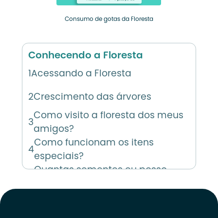
Consumo de gotas da Floresta
Conhecendo a Floresta
1
Acessando a Floresta
2
Crescimento das árvores
Como visito a floresta dos meus
3
amigos?
Como funcionam os itens
4
especiais?
Quantas sementes eu posso
5
comprar?
Quantas gotas minha floresta
6
consome?