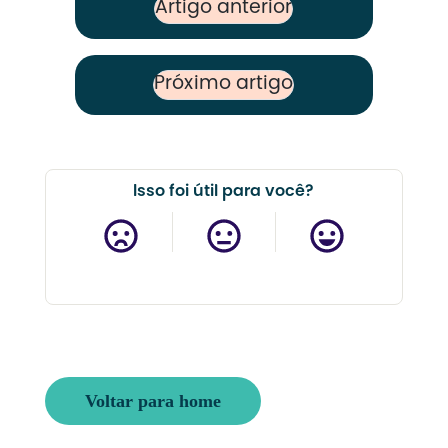
Artigo anterior
Previous Post
Próximo artigo
Next Post
Isso foi útil para você?
Voltar para home